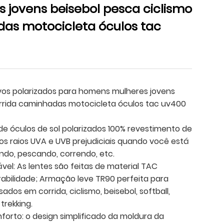
jovens beisebol pesca ciclismo
as motocicleta óculos tac
ivos polarizados para homens mulheres jovens
orrida caminhadas motocicleta óculos tac uv400
e óculos de sol polarizados 100% revestimento de
os raios UVA e UVB prejudiciais quando você está
indo, pescando, correndo, etc.
vel: As lentes são feitas de material TAC
rabilidade; Armação leve TR90 perfeita para
ados ​​em corrida, ciclismo, beisebol, softball,
trekking.
nforto: o design simplificado da moldura da