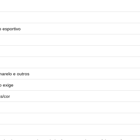
o esportivo
arelo e outros
o exige
s/cor