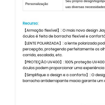
Seu próprio design/logoti
Personalização
uas diversas necessidade
Recurso:
【Armação flexível】: O mais novo design Jiayu
óculos é feita de borracha flexível e confortá
【
LENTE POLARIZADA
】
: a lente polarizada p
percepção, protegendo perfeitamente os olh
corrida, escalada, etc.
【
PROTEÇÃO UV400
】:
100% proteção UV400 p
óculos podem proporcionar uma experiência 
【
Simplifique o design e o conforto
】
: O desi
borracha antiderrapante macia garante um aj