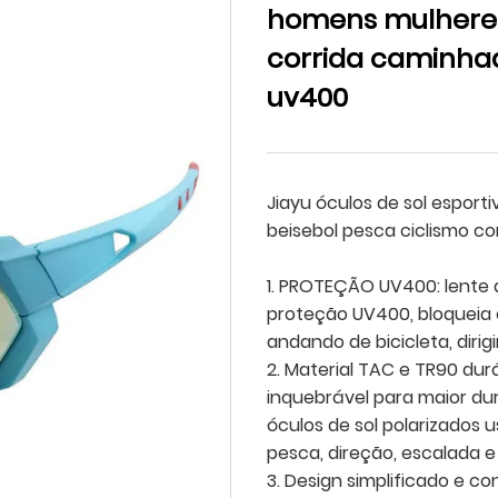
homens mulheres 
corrida caminhad
uv400
Jiayu óculos de sol esport
beisebol pesca ciclismo c
1. PROTEÇÃO UV400: lente d
proteção UV400, bloqueia 
andando de bicicleta, dirig
2. Material TAC e TR90 durá
inquebrável para maior du
óculos de sol polarizados us
pesca, direção, escalada e 
3. Design simplificado e co