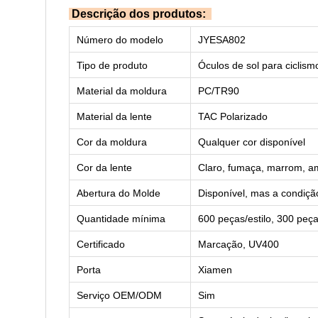
Descrição dos produtos:
Número do modelo
JYESA802
Tipo de produto
Óculos de sol para ciclism
Material da moldura
PC/TR90
Material da lente
TAC Polarizado
Cor da moldura
Qualquer cor disponível
Cor da lente
Claro, fumaça, marrom, am
Abertura do Molde
Disponível, mas a condiçã
Quantidade mínima
600 peças/estilo, 300 peça
Certificado
Marcação, UV400
Porta
Xiamen
Serviço OEM/ODM
Sim