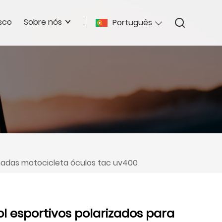
sco
Sobre nós
Português
nhadas motocicleta óculos tac uv400
ol esportivos polarizados para